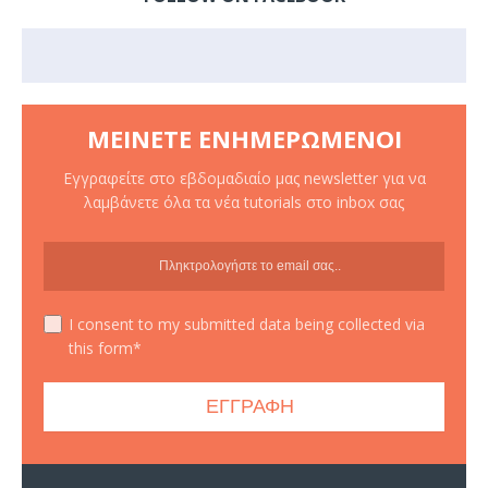
ΜΕΊΝΕΤΕ ΕΝΗΜΕΡΩΜΈΝΟΙ
Εγγραφείτε στο εβδομαδιαίο μας newsletter για να
λαμβάνετε όλα τα νέα tutorials στο inbox σας
I consent to my submitted data being collected via
this form*