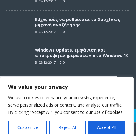
03/12/2017
0
Edge, πώς να ρυθμίσετε το Google ως
μηχανή αναζήτησης
02/12/2017
0
Windows Update, εμφάνιση και
απόκρυψη ενημερώσεων στα Windows 10
02/12/2017
0
Windows Update, απεγκατάσταση
We value your privacy
ενημερώσεων στα Windows 10
Συνεχίζοντας σε αυτό τον ιστότοπο
02/12/2017
0
αποδέχεστε την χρήση των cookies
We use cookies to enhance your browsing experience,
σύμφωνα με τους όρους χρήσης.
serve personalized ads or content, and analyze our traffic.
Όροι χρήσης
By clicking "Accept All", you consent to our use of cookies.
Customize
Reject All
Accept All
© 2011 - 2017 | Techster.gr | Με την υποστήριξη των
WordPress.org
Συμφωνώ
και
Fusioned.net