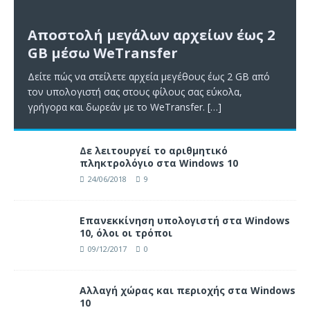
Αποστολή μεγάλων αρχείων έως 2
GB μέσω WeTransfer
Δείτε πώς να στείλετε αρχεία μεγέθους έως 2 GB από
τον υπολογιστή σας στους φίλους σας εύκολα,
γρήγορα και δωρεάν με το WeTransfer.
[…]
Δε λειτουργεί το αριθμητικό
πληκτρολόγιο στα Windows 10
24/06/2018
9
Επανεκκίνηση υπολογιστή στα Windows
10, όλοι οι τρόποι
09/12/2017
0
Αλλαγή χώρας και περιοχής στα Windows
10