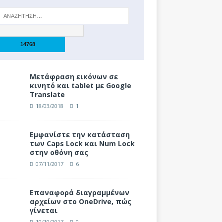
Μετάφραση εικόνων σε
κινητό και tablet με Google
Translate
18/03/2018
1
Eμφανίστε την κατάσταση
των Caps Lock και Num Lock
στην οθόνη σας
07/11/2017
6
Επαναφορά διαγραμμένων
αρχείων στο OneDrive, πώς
γίνεται
10/10/2017
0