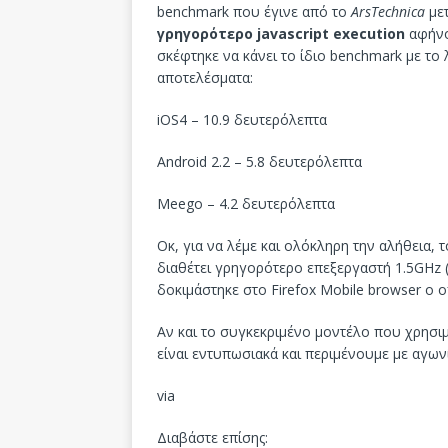
benchmark που έγινε από το
ArsTechnica
με
γρηγορότερο javascript execution
αφήνον
σκέφτηκε να κάνει το ίδιο benchmark με το 
αποτελέσματα:
iOS4 – 10.9 δευτερόλεπτα
Android 2.2 – 5.8 δευτερόλεπτα
Meego – 4.2 δευτερόλεπτα
Οκ, για να λέμε και ολόκληρη την αλήθεια,
διαθέτει γρηγορότερο επεξεργαστή 1.5GHz (
δοκιμάστηκε στο Firefox Mobile browser ο 
Αν και το συγκεκριμένο μοντέλο που χρησιμ
είναι εντυπωσιακά και περιμένουμε με αγωνί
via
Διαβάστε επίσης: