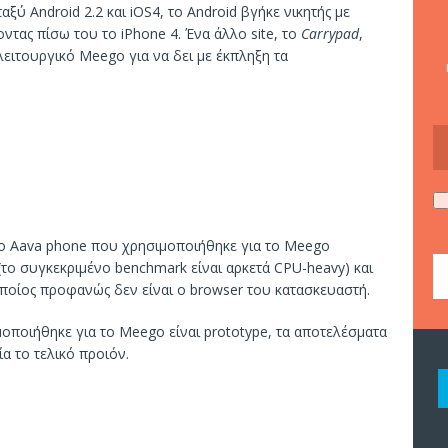
ταξύ Android 2.2 και iOS4, το Android βγήκε νικητής με
τας πίσω του το iPhone 4. Ένα άλλο site, το
Carrypad
,
λειτουργικό Meego για να δει με έκπληξη τα
 το Aava phone που χρησιμοποιήθηκε για το Meego
το συγκεκριμένο benchmark είναι αρκετά CPU-heavy) και
οποίος προφανώς δεν είναι ο browser του κατασκευαστή.
οποιήθηκε για το Meego είναι prototype, τα αποτελέσματα
α το τελικό προιόν.