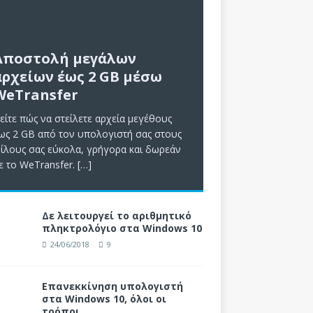
Αποστολή μεγάλων
αρχείων έως 2 GB μέσω
WeTransfer
είτε πώς να στείλετε αρχεία μεγέθους
ως 2 GB από τον υπολογιστή σας στους
ίλους σας εύκολα, γρήγορα και δωρεάν
ε το WeTransfer.
[…]
Δε λειτουργεί το αριθμητικό
πληκτρολόγιο στα Windows 10
24/06/2018
9
Επανεκκίνηση υπολογιστή
στα Windows 10, όλοι οι
τρόποι