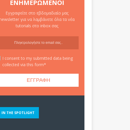
ΕΝΗΜΕΡΩΜΈΝΟΙ
Εγγραφείτε στο εβδομαδιαίο μας
newsletter για να λαμβάνετε όλα τα νέα
tutorials στο inbox σας
I consent to my submitted data being
collected via this form*
IN THE SPOTLIGHT