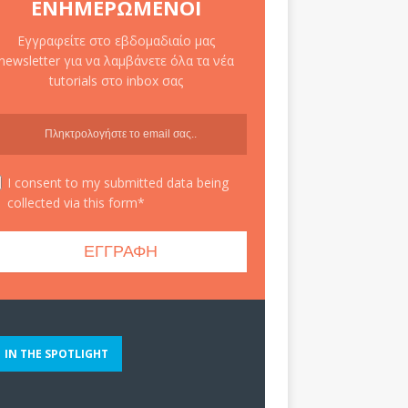
ΕΝΗΜΕΡΩΜΈΝΟΙ
Εγγραφείτε στο εβδομαδιαίο μας
newsletter για να λαμβάνετε όλα τα νέα
tutorials στο inbox σας
I consent to my submitted data being
collected via this form*
IN THE SPOTLIGHT