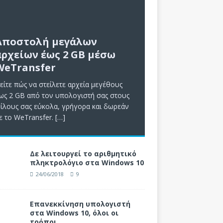
Αποστολή μεγάλων
αρχείων έως 2 GB μέσω
WeTransfer
είτε πώς να στείλετε αρχεία μεγέθους
ως 2 GB από τον υπολογιστή σας στους
ίλους σας εύκολα, γρήγορα και δωρεάν
ε το WeTransfer.
[…]
Δε λειτουργεί το αριθμητικό
πληκτρολόγιο στα Windows 10
24/06/2018
9
Επανεκκίνηση υπολογιστή
στα Windows 10, όλοι οι
τρόποι