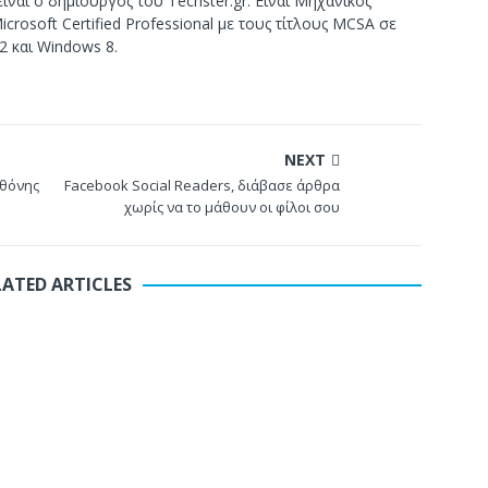
ίναι ο δημιουργός του Techster.gr. Είναι Μηχανικός
crosoft Certified Professional με τους τίτλους MCSA σε
2 και Windows 8.
NEXT
οθόνης
Facebook Social Readers, διάβασε άρθρα
χωρίς να το μάθουν οι φίλοι σου
LATED ARTICLES