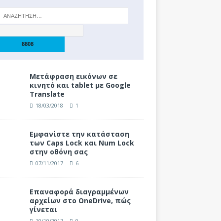
Μετάφραση εικόνων σε
κινητό και tablet με Google
Translate
18/03/2018
1
Eμφανίστε την κατάσταση
των Caps Lock και Num Lock
στην οθόνη σας
07/11/2017
6
Επαναφορά διαγραμμένων
αρχείων στο OneDrive, πώς
γίνεται
10/10/2017
0