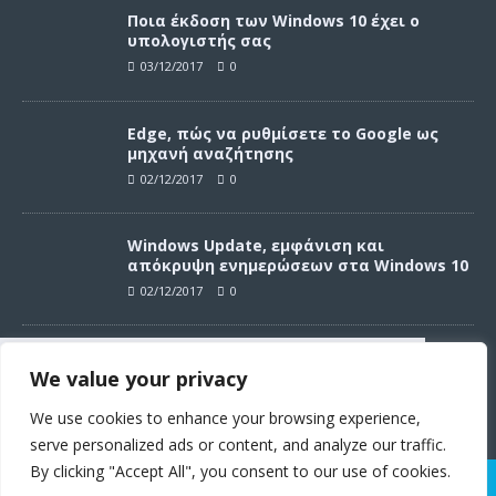
Ποια έκδοση των Windows 10 έχει ο
υπολογιστής σας
03/12/2017
0
Edge, πώς να ρυθμίσετε το Google ως
μηχανή αναζήτησης
02/12/2017
0
Windows Update, εμφάνιση και
απόκρυψη ενημερώσεων στα Windows 10
02/12/2017
0
Windows Update, απεγκατάσταση
We value your privacy
ενημερώσεων στα Windows 10
Συνεχίζοντας σε αυτό τον ιστότοπο
02/12/2017
0
αποδέχεστε την χρήση των cookies
We use cookies to enhance your browsing experience,
σύμφωνα με τους όρους χρήσης.
serve personalized ads or content, and analyze our traffic.
Όροι χρήσης
By clicking "Accept All", you consent to our use of cookies.