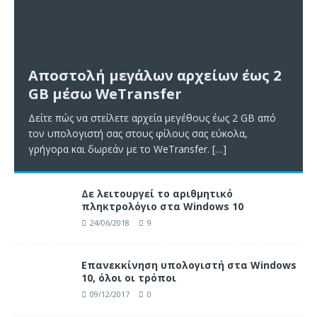
Αποστολή μεγάλων αρχείων έως 2
GB μέσω WeTransfer
Δείτε πώς να στείλετε αρχεία μεγέθους έως 2 GB από
τον υπολογιστή σας στους φίλους σας εύκολα,
γρήγορα και δωρεάν με το WeTransfer.
[…]
Δε λειτουργεί το αριθμητικό
πληκτρολόγιο στα Windows 10
24/06/2018
9
Επανεκκίνηση υπολογιστή στα Windows
10, όλοι οι τρόποι
09/12/2017
0