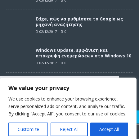
03/12/2017
0
Edge, πώς να ρυθμίσετε το Google ως
μηχανή αναζήτησης
02/12/2017
0
Windows Update, εμφάνιση και
απόκρυψη ενημερώσεων στα Windows 10
02/12/2017
0
Windows Update, απεγκατάσταση
We value your privacy
ενημερώσεων στα Windows 10
Συνεχίζοντας σε αυτό τον ιστότοπο
02/12/2017
0
αποδέχεστε την χρήση των cookies
We use cookies to enhance your browsing experience,
σύμφωνα με τους όρους χρήσης.
serve personalized ads or content, and analyze our traffic.
Όροι χρήσης
By clicking "Accept All", you consent to our use of cookies.
Customize
Reject All
Accept All
© 2011 - 2017 | Techster.gr | Με την υποστήριξη των
WordPress.org
Συμφωνώ
και
Fusioned.net