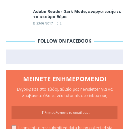
Adobe Reader Dark Mode, ενεργοποιήστε
το σκούρο θέμα
23/09/2017
2
FOLLOW ON FACEBOOK
ΜΕΊΝΕΤΕ ΕΝΗΜΕΡΩΜΈΝΟΙ
Εγγραφείτε στο εβδομαδιαίο μας newsletter για να
λαμβάνετε όλα τα νέα tutorials στο inbox σας
I consent to my submitted data being collected via