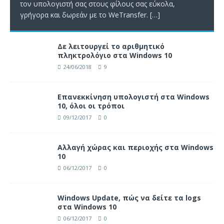
τον υπολογιστή σας στους φίλους σας εύκολα,
γρήγορα και δωρεάν με το WeTransfer.
[…]
Δε λειτουργεί το αριθμητικό
πληκτρολόγιο στα Windows 10
24/06/2018
9
Επανεκκίνηση υπολογιστή στα Windows
10, όλοι οι τρόποι
09/12/2017
0
Αλλαγή χώρας και περιοχής στα Windows
10
06/12/2017
0
Windows Update, πώς να δείτε τα logs
στα Windows 10
06/12/2017
0