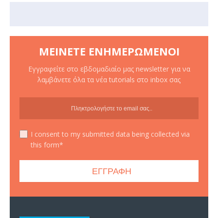
ΜΕΊΝΕΤΕ ΕΝΗΜΕΡΩΜΈΝΟΙ
Εγγραφείτε στο εβδομαδιαίο μας newsletter για να
λαμβάνετε όλα τα νέα tutorials στο inbox σας
I consent to my submitted data being collected via
this form*