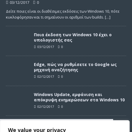
03/12/2017
0
Δείτε ποιες είναι οι διαθέσιμες εκδόσεις των Windows 10, πότε
κυκλοφόρησαν και τι σημαίνουν οι αριθμοί των builds.
[…]
Ποια έκδοση των Windows 10 έχει ο
υπολογιστής σας
03/12/2017
0
Edge, πώς να ρυθμίσετε το Google ως
μηχανή αναζήτησης
02/12/2017
0
Windows Update, εμφάνιση και
απόκρυψη ενημερώσεων στα Windows 10
02/12/2017
0
Windows Update, απεγκατάσταση
We value your privacy
ενημερώσεων στα Windows 10
Συνεχίζοντας σε αυτό τον ιστότοπο