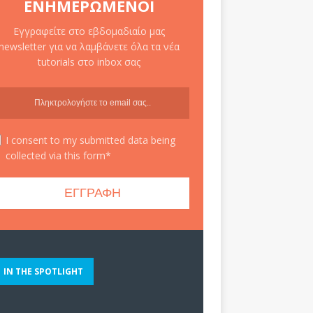
ΕΝΗΜΕΡΩΜΈΝΟΙ
Εγγραφείτε στο εβδομαδιαίο μας
newsletter για να λαμβάνετε όλα τα νέα
tutorials στο inbox σας
I consent to my submitted data being
collected via this form*
IN THE SPOTLIGHT