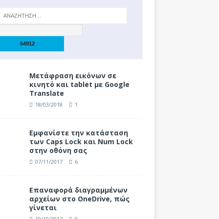
Μετάφραση εικόνων σε
κινητό και tablet με Google
Translate
18/03/2018
1
Eμφανίστε την κατάσταση
των Caps Lock και Num Lock
στην οθόνη σας
07/11/2017
6
Επαναφορά διαγραμμένων
αρχείων στο OneDrive, πώς
γίνεται
10/10/2017
0