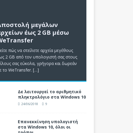
Αποστολή μεγάλων
αρχείων έως 2 GB μέσω
WeTransfer
είτε πώς να στείλετε αρχεία μεγέθους
ως 2 GB από τον υπολογιστή σας στους
ίλους σας εύκολα, γρήγορα και δωρεάν
ε το WeTransfer.
[…]
Δε λειτουργεί το αριθμητικό
πληκτρολόγιο στα Windows 10
24/06/2018
9
Επανεκκίνηση υπολογιστή
στα Windows 10, όλοι οι
τρόποι