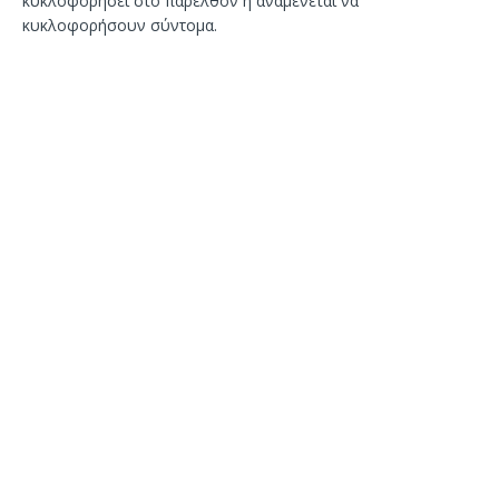
κυκλοφορήσει στο παρελθόν ή αναμένεται να
κυκλοφορήσουν σύντομα.