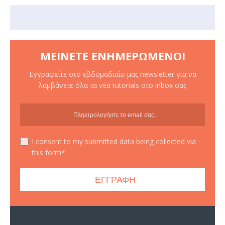
ΜΕΊΝΕΤΕ ΕΝΗΜΕΡΩΜΈΝΟΙ
Εγγραφείτε στο εβδομαδιαίο μας newsletter για να
λαμβάνετε όλα τα νέα tutorials στο inbox σας
I consent to my submitted data being collected via
this form*