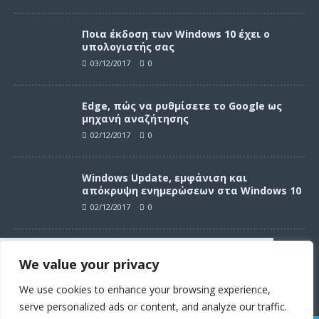
Ποια έκδοση των Windows 10 έχει ο
υπολογιστής σας
03/12/2017
0
Edge, πώς να ρυθμίσετε το Google ως
μηχανή αναζήτησης
02/12/2017
0
Windows Update, εμφάνιση και
απόκρυψη ενημερώσεων στα Windows 10
02/12/2017
0
Windows Update, απεγκατάσταση
We value your privacy
ενημερώσεων στα Windows 10
Συνεχίζοντας σε αυτό τον ιστότοπο
02/12/2017
0
αποδέχεστε την χρήση των cookies
We use cookies to enhance your browsing experience,
σύμφωνα με τους όρους χρήσης.
serve personalized ads or content, and analyze our traffic.