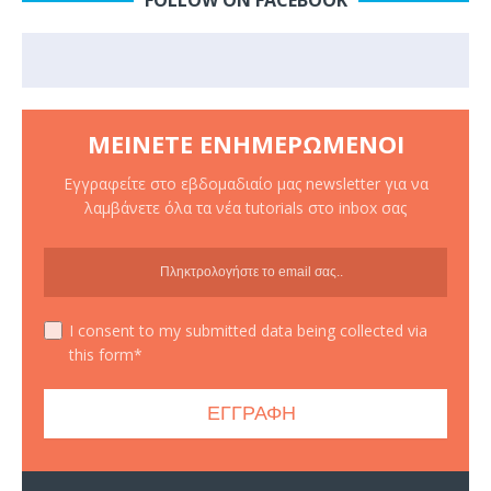
ΜΕΊΝΕΤΕ ΕΝΗΜΕΡΩΜΈΝΟΙ
Εγγραφείτε στο εβδομαδιαίο μας newsletter για να
λαμβάνετε όλα τα νέα tutorials στο inbox σας
I consent to my submitted data being collected via
this form*