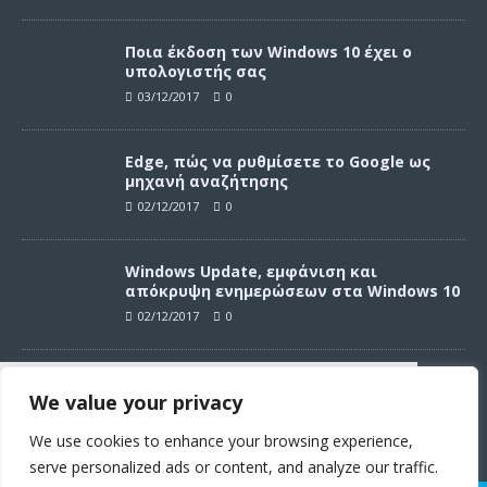
Ποια έκδοση των Windows 10 έχει ο
υπολογιστής σας
03/12/2017
0
Edge, πώς να ρυθμίσετε το Google ως
μηχανή αναζήτησης
02/12/2017
0
Windows Update, εμφάνιση και
απόκρυψη ενημερώσεων στα Windows 10
02/12/2017
0
Windows Update, απεγκατάσταση
We value your privacy
ενημερώσεων στα Windows 10
Συνεχίζοντας σε αυτό τον ιστότοπο
02/12/2017
0
αποδέχεστε την χρήση των cookies
We use cookies to enhance your browsing experience,
σύμφωνα με τους όρους χρήσης.
serve personalized ads or content, and analyze our traffic.