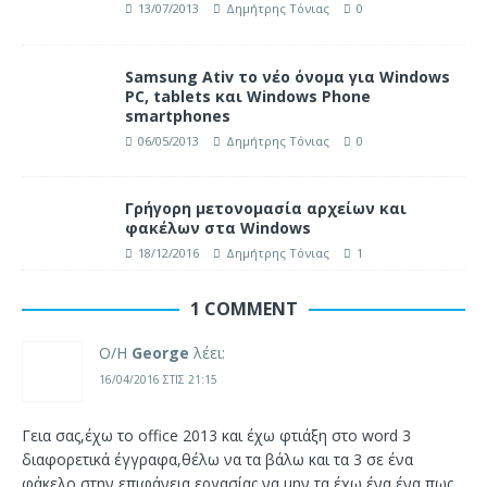
13/07/2013
Δημήτρης Τόνιας
0
Samsung Ativ το νέο όνομα για Windows
PC, tablets και Windows Phone
smartphones
06/05/2013
Δημήτρης Τόνιας
0
Γρήγορη μετονομασία αρχείων και
φακέλων στα Windows
18/12/2016
Δημήτρης Τόνιας
1
1 COMMENT
Ο/Η
George
λέει:
16/04/2016 ΣΤΙΣ 21:15
Γεια σας,έχω το office 2013 και έχω φτιάξη στο word 3
διαφορετικά έγγραφα,θέλω να τα βάλω και τα 3 σε ένα
φάκελο στην επιφάνεια εργασίας να μην τα έχω ένα ένα,πως