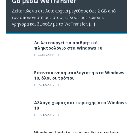
GB μέσω WeTransfer
Δείτε πώς να στείλετε αρχεία μεγέθους έως 2 GB από
τον υπολογιστή σας στους φίλους σας εύκολα,
γρήγορα και δωρεάν με το WeTransfer.
[…]
Δε λειτουργεί το αριθμητικό
πληκτρολόγιο στα Windows 10
24/06/2018
9
Επανεκκίνηση υπολογιστή στα Windows
10, όλοι οι τρόποι
09/12/2017
0
Αλλαγή χώρας και περιοχής στα Windows
10
06/12/2017
0
Windows Update, πώς να δείτε τα logs