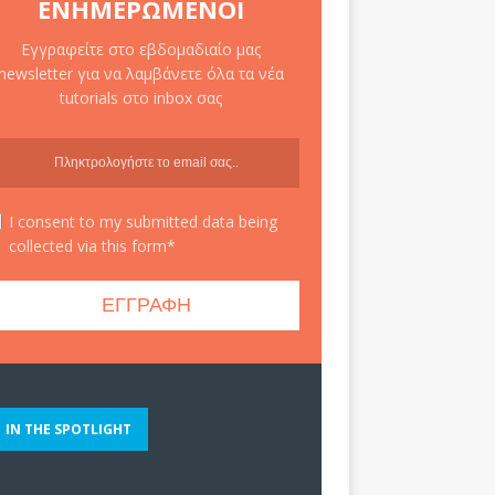
ΕΝΗΜΕΡΩΜΈΝΟΙ
Εγγραφείτε στο εβδομαδιαίο μας
newsletter για να λαμβάνετε όλα τα νέα
tutorials στο inbox σας
I consent to my submitted data being
collected via this form*
IN THE SPOTLIGHT