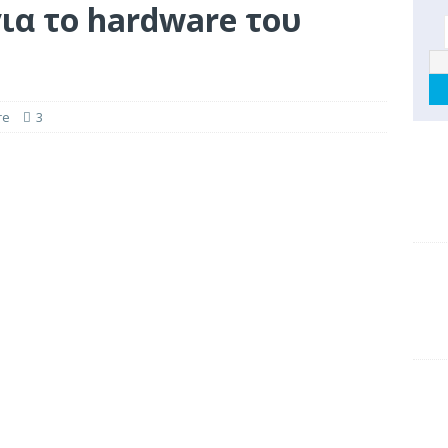
για το hardware του
re
3