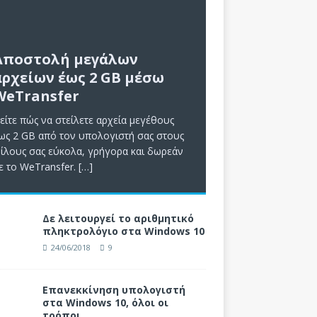
Αποστολή μεγάλων
αρχείων έως 2 GB μέσω
WeTransfer
είτε πώς να στείλετε αρχεία μεγέθους
ως 2 GB από τον υπολογιστή σας στους
ίλους σας εύκολα, γρήγορα και δωρεάν
ε το WeTransfer.
[…]
Δε λειτουργεί το αριθμητικό
πληκτρολόγιο στα Windows 10
24/06/2018
9
Επανεκκίνηση υπολογιστή
στα Windows 10, όλοι οι
τρόποι