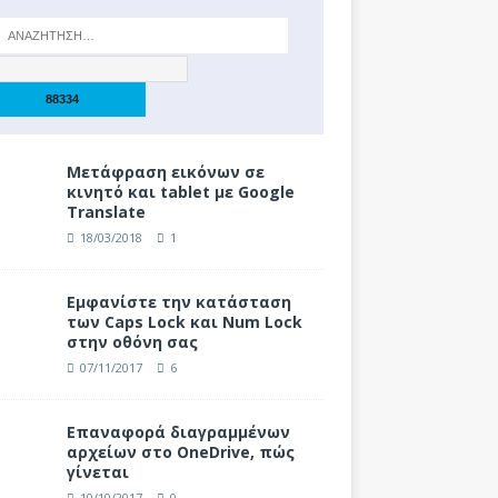
Μετάφραση εικόνων σε
κινητό και tablet με Google
Translate
18/03/2018
1
Eμφανίστε την κατάσταση
των Caps Lock και Num Lock
στην οθόνη σας
07/11/2017
6
Επαναφορά διαγραμμένων
αρχείων στο OneDrive, πώς
γίνεται
10/10/2017
0