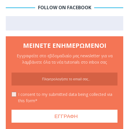
FOLLOW ON FACEBOOK
ΜΕΊΝΕΤΕ ΕΝΗΜΕΡΩΜΈΝΟΙ
Εγγραφείτε στο εβδομαδιαίο μας newsletter για να
λαμβάνετε όλα τα νέα tutorials στο inbox σας
I consent to my submitted data being collected via
this form*