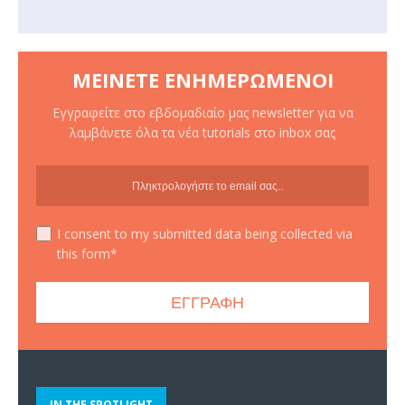
ΜΕΊΝΕΤΕ ΕΝΗΜΕΡΩΜΈΝΟΙ
Εγγραφείτε στο εβδομαδιαίο μας newsletter για να
λαμβάνετε όλα τα νέα tutorials στο inbox σας
I consent to my submitted data being collected via
this form*
IN THE SPOTLIGHT