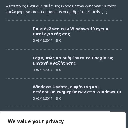
Δείτε ποιες είναι οι διαθέσιμες εκδόσεις των Windows 10, πότε
κυκλοφόρησαν και τι σημαίνουν οι αριθμοί των builds.
[…]
Ποια έκδοση των Windows 10 έχει ο
υπολογιστής σας
03/12/2017
0
Edge, πώς να ρυθμίσετε το Google ως
μηχανή αναζήτησης
02/12/2017
0
Windows Update, εμφάνιση και
απόκρυψη ενημερώσεων στα Windows 10
02/12/2017
0
Windows Update, απεγκατάσταση
We value your privacy
ενημερώσεων στα Windows 10
Συνεχίζοντας σε αυτό τον ιστότοπο
02/12/2017
0