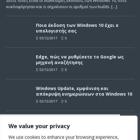
Δείτε ποιες είναι οι διαθέσιμες εκδόσεις των Windows 10, πότε
κυκλοφόρησαν και τι σημαίνουν οι αριθμοί των builds.
[…]
Ποια έκδοση των Windows 10 έχει ο
υπολογιστής σας
03/12/2017
0
Edge, πώς να ρυθμίσετε το Google ως
μηχανή αναζήτησης
02/12/2017
0
Windows Update, εμφάνιση και
απόκρυψη ενημερώσεων στα Windows 10
02/12/2017
0
Windows Update, απεγκατάσταση
We value your privacy
ενημερώσεων στα Windows 10
Συνεχίζοντας σε αυτό τον ιστότοπο
02/12/2017
0
αποδέχεστε την χρήση των cookies
We use cookies to enhance your browsing experience,