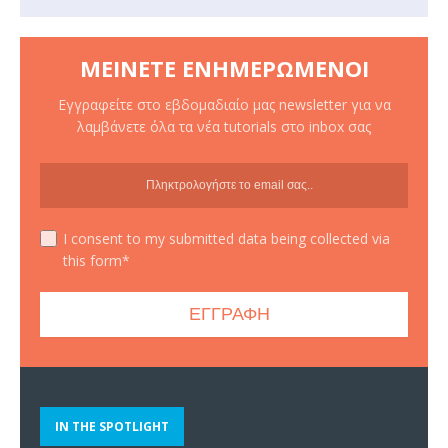
ΜΕΊΝΕΤΕ ΕΝΗΜΕΡΩΜΈΝΟΙ
Εγγραφείτε στο εβδομαδιαίο μας newsletter για να
λαμβάνετε όλα τα νέα tutorials στο inbox σας
I consent to my submitted data being collected via
this form*
IN THE SPOTLIGHT