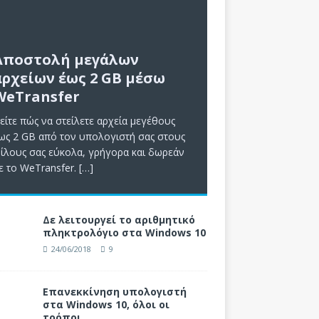
Αποστολή μεγάλων
αρχείων έως 2 GB μέσω
WeTransfer
είτε πώς να στείλετε αρχεία μεγέθους
ως 2 GB από τον υπολογιστή σας στους
ίλους σας εύκολα, γρήγορα και δωρεάν
ε το WeTransfer.
[…]
Δε λειτουργεί το αριθμητικό
πληκτρολόγιο στα Windows 10
24/06/2018
9
Επανεκκίνηση υπολογιστή
στα Windows 10, όλοι οι
τρόποι