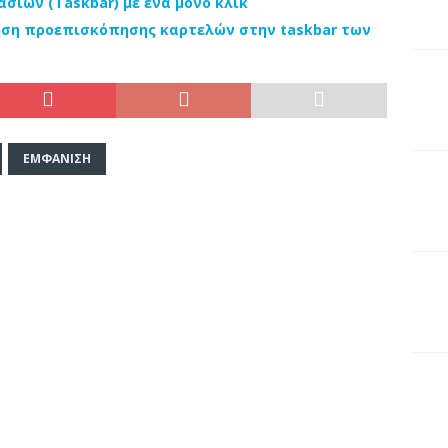
ασιών (Taskbar) με ένα μόνο κλικ
οίηση προεπισκόπησης καρτελών στην taskbar των
ΕΜΦΆΝΙΣΗ