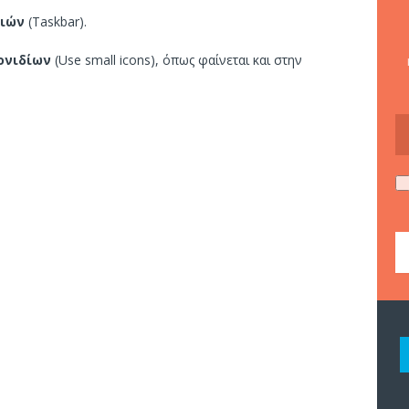
σιών
(Taskbar).
ονιδίων
(Use small icons), όπως φαίνεται και στην