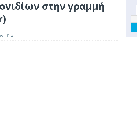
ονιδίων στην γραμμή
r)
ws
4