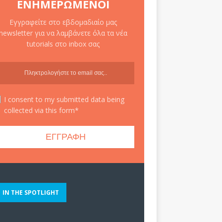
ΕΝΗΜΕΡΩΜΈΝΟΙ
Εγγραφείτε στο εβδομαδιαίο μας
newsletter για να λαμβάνετε όλα τα νέα
tutorials στο inbox σας
I consent to my submitted data being
collected via this form*
IN THE SPOTLIGHT