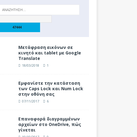
Μετάφραση εικόνων σε
κινητό και tablet με Google
Translate
18/03/2018
1
Eμφανίστε την κατάσταση
των Caps Lock και Num Lock
στην οθόνη σας
07/11/2017
6
Επαναφορά διαγραμμένων
αρχείων στο OneDrive, πώς
γίνεται
10/10/2017
0