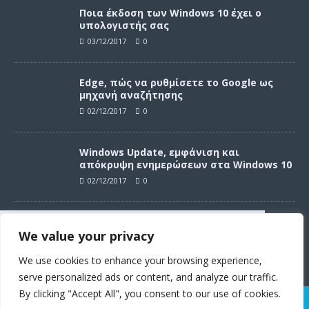
Ποια έκδοση των Windows 10 έχει ο
υπολογιστής σας
03/12/2017
0
Edge, πώς να ρυθμίσετε το Google ως
μηχανή αναζήτησης
02/12/2017
0
Windows Update, εμφάνιση και
απόκρυψη ενημερώσεων στα Windows 10
02/12/2017
0
Windows Update, απεγκατάσταση
We value your privacy
ενημερώσεων στα Windows 10
Συνεχίζοντας σε αυτό τον ιστότοπο
02/12/2017
0
αποδέχεστε την χρήση των cookies
We use cookies to enhance your browsing experience,
σύμφωνα με τους όρους χρήσης.
serve personalized ads or content, and analyze our traffic.
Όροι χρήσης
By clicking "Accept All", you consent to our use of cookies.