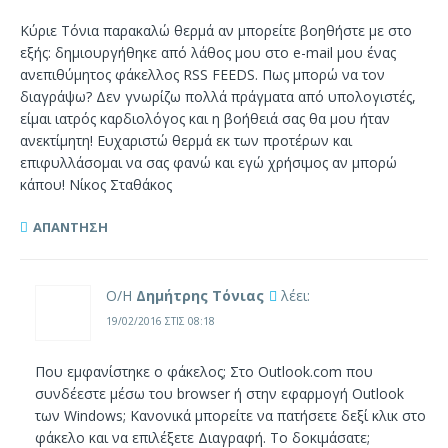
Κύριε Τόνια παρακαλώ θερμά αν μπορείτε βοηθήστε με στο
εξής: δημιουργήθηκε από λάθος μου στο e-mail μου ένας
ανεπιθύμητος φάκελλος RSS FEEDS. Πως μπορώ να τον
διαγράψω? Δεν γνωρίζω πολλά πράγματα από υπολογιστές,
είμαι ιατρός καρδιολόγος και η βοήθειά σας θα μου ήταν
ανεκτίμητη! Ευχαριστώ θερμά εκ των προτέρων και
επιφυλλάσομαι να σας φανώ και εγώ χρήσιμος αν μπορώ
κάπου! Νίκος Σταθάκος
ΑΠΆΝΤΗΣΗ
Ο/Η
Δημήτρης Τόνιας
λέει:
19/02/2016 ΣΤΙΣ 08:18
Που εμφανίστηκε ο φάκελος; Στο Outlook.com που
συνδέεστε μέσω του browser ή στην εφαρμογή Outlook
των Windows; Κανονικά μπορείτε να πατήσετε δεξί κλικ στο
φάκελο και να επιλέξετε Διαγραφή. Το δοκιμάσατε;