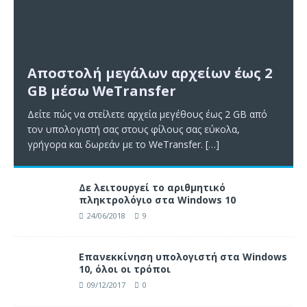
Αποστολή μεγάλων αρχείων έως 2
GB μέσω WeTransfer
Δείτε πώς να στείλετε αρχεία μεγέθους έως 2 GB από
τον υπολογιστή σας στους φίλους σας εύκολα,
γρήγορα και δωρεάν με το WeTransfer.
[…]
Δε λειτουργεί το αριθμητικό
πληκτρολόγιο στα Windows 10
24/06/2018
9
Επανεκκίνηση υπολογιστή στα Windows
10, όλοι οι τρόποι
09/12/2017
0