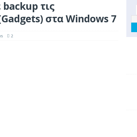
 backup τις
Gadgets) στα Windows 7
ws
2