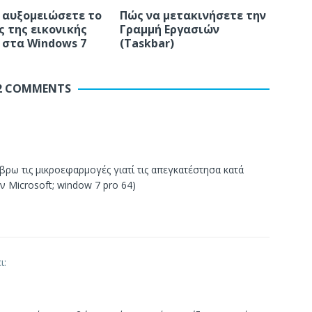
 αυξομειώσετε το
Πώς να μετακινήσετε την
ς της εικονικής
Γραμμή Εργασιών
 στα Windows 7
(Taskbar)
2 COMMENTS
ρω τις μικροεφαρμογές γιατί τις απεγκατέστησα κατά
ν Microsoft; window 7 pro 64)
ι: