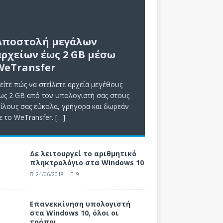
Αποστολή μεγάλων
αρχείων έως 2 GB μέσω
WeTransfer
είτε πώς να στείλετε αρχεία μεγέθους
ως 2 GB από τον υπολογιστή σας στους
ίλους σας εύκολα, γρήγορα και δωρεάν
ε το WeTransfer.
[…]
Δε λειτουργεί το αριθμητικό
πληκτρολόγιο στα Windows 10
24/06/2018
9
Επανεκκίνηση υπολογιστή
στα Windows 10, όλοι οι
τρόποι