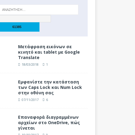
Μετάφραση εικόνων σε
κινητό και tablet με Google
Translate
18/03/2018
1
Eμφανίστε την κατάσταση
των Caps Lock και Num Lock
στην οθόνη σας
07/11/2017
6
Επαναφορά διαγραμμένων
αρχείων στο OneDrive, πώς
γίνεται
10/10/2017
0