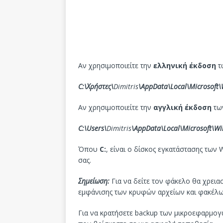
Αν χρησιμοποιείτε την
ελληνική έκδοση
τ
C:\Χρήστες\
Dimitris
\AppData\Local\Microsoft
Αν χρησιμοποιείτε την
αγγλική έκδοση
τω
C:\Users\
Dimitris
\AppData\Local\Microsoft\W
Όπου
C:
, είναι ο δίσκος εγκατάστασης των
σας.
Σημείωση:
Για να δείτε τον φάκελο θα χρειαστ
εμφάνισης των κρυφών αρχείων και φακέλων
Για να κρατήσετε backup των μικροεφαρμογ