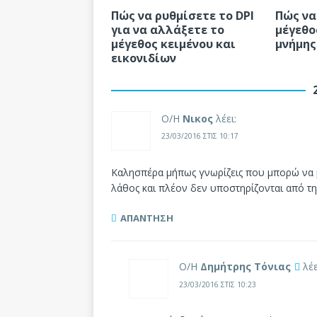
Πώς να ρυθμίσετε το DPI
Πώς να
για να αλλάξετε το
μέγεθο
μέγεθος κειμένου και
μνήμης
εικονιδίων
Ο/Η
Νικος
λέει:
23/03/2016 ΣΤΙΣ 10:17
Καλησπέρα μήπως γνωρίζεις που μπορώ να β
λάθος και πλέον δεν υποστηρίζονται από τη
ΑΠΆΝΤΗΣΗ
Ο/Η
Δημήτρης Τόνιας
λέε
23/03/2016 ΣΤΙΣ 10:23