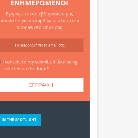
ΕΝΗΜΕΡΩΜΈΝΟΙ
Εγγραφείτε στο εβδομαδιαίο μας
newsletter για να λαμβάνετε όλα τα νέα
tutorials στο inbox σας
I consent to my submitted data being
collected via this form*
IN THE SPOTLIGHT