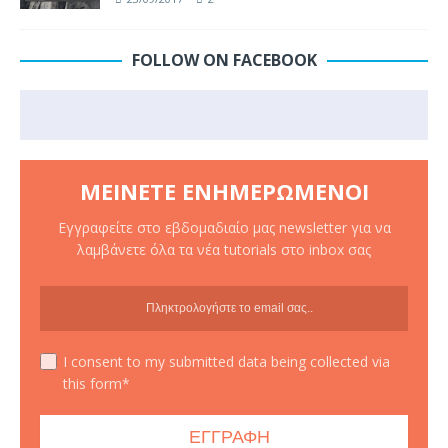
FOLLOW ON FACEBOOK
ΜΕΊΝΕΤΕ ΕΝΗΜΕΡΩΜΈΝΟΙ
Εγγραφείτε στο εβδομαδιαίο μας newsletter για να
λαμβάνετε όλα τα νέα tutorials στο inbox σας
I consent to my submitted data being collected via
this form*