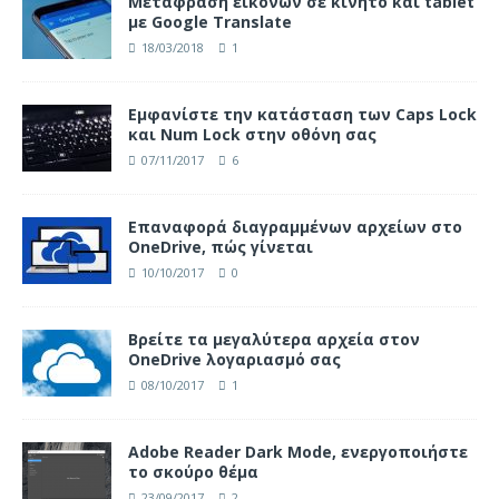
Μετάφραση εικόνων σε κινητό και tablet
με Google Translate
18/03/2018
1
Eμφανίστε την κατάσταση των Caps Lock
και Num Lock στην οθόνη σας
07/11/2017
6
Επαναφορά διαγραμμένων αρχείων στο
OneDrive, πώς γίνεται
10/10/2017
0
Βρείτε τα μεγαλύτερα αρχεία στον
OneDrive λογαριασμό σας
08/10/2017
1
Adobe Reader Dark Mode, ενεργοποιήστε
το σκούρο θέμα
23/09/2017
2