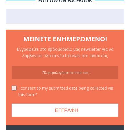
FOLLOW ON FACEBOOK
ΜΕΊΝΕΤΕ ΕΝΗΜΕΡΩΜΈΝΟΙ
Εγγραφείτε στο εβδομαδιαίο μας newsletter για να
λαμβάνετε όλα τα νέα tutorials στο inbox σας
I consent to my submitted data being collected via
this form*