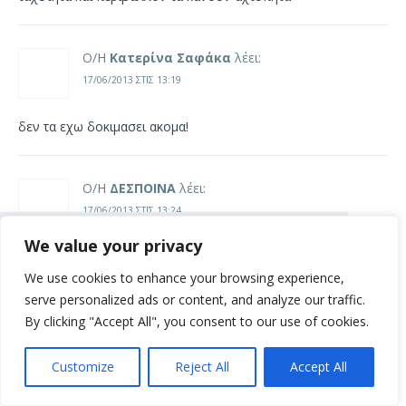
Ο/Η
Κατερίνα Σαφάκα
λέει:
17/06/2013 ΣΤΙΣ 13:19
δεν τα εχω δοκιμασει ακομα!
Ο/Η
ΔΕΣΠΟΙΝΑ
λέει:
17/06/2013 ΣΤΙΣ 13:24
We value your privacy
Συνεχίζοντας σε αυτό τον ιστότοπο
ειναι πιο λειτουργικό με καλύτερες και γρηγορότερες
αποδέχεστε την χρήση των cookies
εφαρμογές…αμεση συνδεση …τελειοοοοοο
We use cookies to enhance your browsing experience,
σύμφωνα με τους όρους χρήσης.
μακαρι να κερδισω
serve personalized ads or content, and analyze our traffic.
Όροι χρήσης
By clicking "Accept All", you consent to our use of cookies.
Ο/Η
Δημήτρης Κεσσανιδης
λέει:
Customize
Reject All
Accept All
Συμφωνώ
17/06/2013 ΣΤΙΣ 13:31