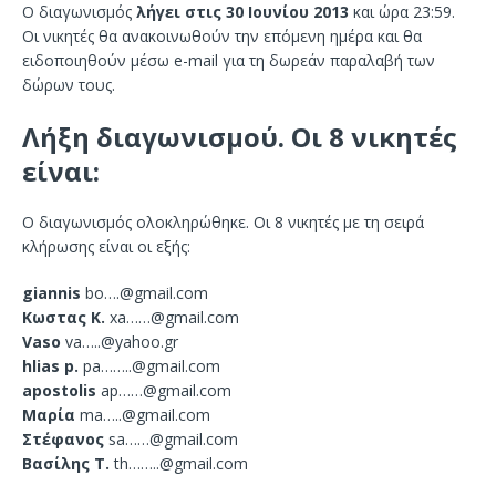
Ο διαγωνισμός
λήγει στις 30 Ιουνίου 2013
και ώρα 23:59.
Οι νικητές θα ανακοινωθούν την επόμενη ημέρα και θα
ειδοποιηθούν μέσω e-mail για τη δωρεάν παραλαβή των
δώρων τους.
Λήξη διαγωνισμού. Οι 8 νικητές
είναι:
Ο διαγωνισμός ολοκληρώθηκε. Οι 8 νικητές με τη σειρά
κλήρωσης είναι οι εξής:
giannis
bo…
.@gmail.com
Κωστας Κ.
xa……@gmail.com
Vaso
va…
..@yahoo.gr
hlias p.
pa……
..@gmail.com
apostolis
ap……@gmail.com
Μαρία
ma…
..@gmail.com
Στέφανος
sa……@gmail.com
Βασίλης Τ.
th……
..@gmail.com