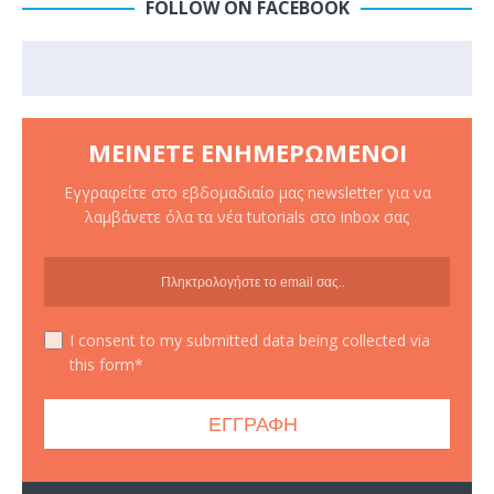
FOLLOW ON FACEBOOK
ΜΕΊΝΕΤΕ ΕΝΗΜΕΡΩΜΈΝΟΙ
Εγγραφείτε στο εβδομαδιαίο μας newsletter για να
λαμβάνετε όλα τα νέα tutorials στο inbox σας
I consent to my submitted data being collected via
this form*