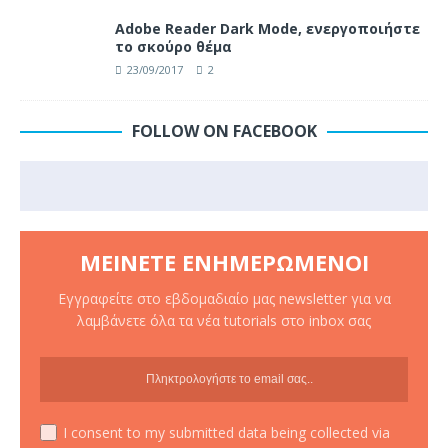
Adobe Reader Dark Mode, ενεργοποιήστε
το σκούρο θέμα
23/09/2017
2
FOLLOW ON FACEBOOK
ΜΕΊΝΕΤΕ ΕΝΗΜΕΡΩΜΈΝΟΙ
Εγγραφείτε στο εβδομαδιαίο μας newsletter για να
λαμβάνετε όλα τα νέα tutorials στο inbox σας
I consent to my submitted data being collected via