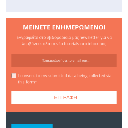
ΜΕΊΝΕΤΕ ΕΝΗΜΕΡΩΜΈΝΟΙ
Εγγραφείτε στο εβδομαδιαίο μας newsletter για να
λαμβάνετε όλα τα νέα tutorials στο inbox σας
I consent to my submitted data being collected via
this form*