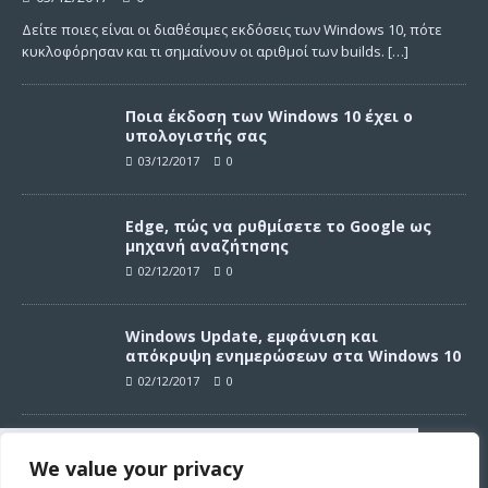
Δείτε ποιες είναι οι διαθέσιμες εκδόσεις των Windows 10, πότε
κυκλοφόρησαν και τι σημαίνουν οι αριθμοί των builds.
[…]
Ποια έκδοση των Windows 10 έχει ο
υπολογιστής σας
03/12/2017
0
Edge, πώς να ρυθμίσετε το Google ως
μηχανή αναζήτησης
02/12/2017
0
Windows Update, εμφάνιση και
απόκρυψη ενημερώσεων στα Windows 10
02/12/2017
0
Windows Update, απεγκατάσταση
We value your privacy
ενημερώσεων στα Windows 10
Συνεχίζοντας σε αυτό τον ιστότοπο