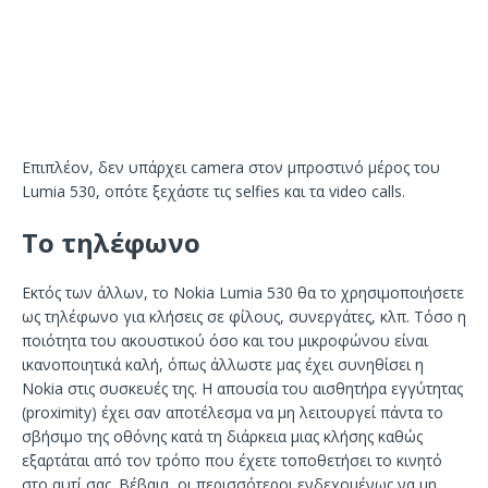
Επιπλέον, δεν υπάρχει camera στον μπροστινό μέρος του
Lumia 530, οπότε ξεχάστε τις selfies και τα video calls.
Το τηλέφωνο
Εκτός των άλλων, το Nokia Lumia 530 θα το χρησιμοποιήσετε
ως τηλέφωνο για κλήσεις σε φίλους, συνεργάτες, κλπ. Τόσο η
ποιότητα του ακουστικού όσο και του μικροφώνου είναι
ικανοποιητικά καλή, όπως άλλωστε μας έχει συνηθίσει η
Nokia στις συσκευές της. Η απουσία του αισθητήρα εγγύτητας
(proximity) έχει σαν αποτέλεσμα να μη λειτουργεί πάντα το
σβήσιμο της οθόνης κατά τη διάρκεια μιας κλήσης καθώς
εξαρτάται από τον τρόπο που έχετε τοποθετήσει το κινητό
στο αυτί σας. Βέβαια, οι περισσότεροι ενδεχομένως να μη