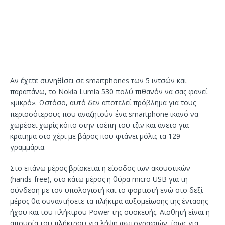
Αν έχετε συνηθίσει σε smartphones των 5 ιντσών και
παραπάνω, το Nokia Lumia 530 πολύ πιθανόν να σας φανεί
«μικρό». Ωστόσο, αυτό δεν αποτελεί πρόβλημα για τους
περισσότερους που αναζητούν ένα smartphone ικανό να
χωρέσει χωρίς κόπο στην τσέπη του τζιν και άνετο για
κράτημα στο χέρι με βάρος που φτάνει μόλις τα 129
γραμμάρια.
Στο επάνω μέρος βρίσκεται η είσοδος των ακουστικών
(hands-free), στο κάτω μέρος η θύρα micro USB για τη
σύνδεση με τον υπολογιστή και το φορτιστή ενώ στο δεξί
μέρος θα συναντήσετε τα πλήκτρα αυξομείωσης της έντασης
ήχου και του πλήκτρου Power της συσκευής. Αισθητή είναι η
απουσία του πλήκτρου για λήψη φωτογραφιών, ίσως για