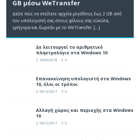
GB μέσω WeTransfer
Δείτε πώς να στείλετε αρχεία μεγέθους έως 2 GB από
τον υπολογιστή σας στους φίλους σας εύκολα,
γρήγορα και δωρεάν με το WeTransfer.
[…]
Δε λειτουργεί το αριθμητικό
πληκτρολόγιο στα Windows 10
24/06/2018
9
Επανεκκίνηση υπολογιστή στα Windows
10, όλοι οι τρόποι
09/12/2017
0
Αλλαγή χώρας και περιοχής στα Windows
10
06/12/2017
0