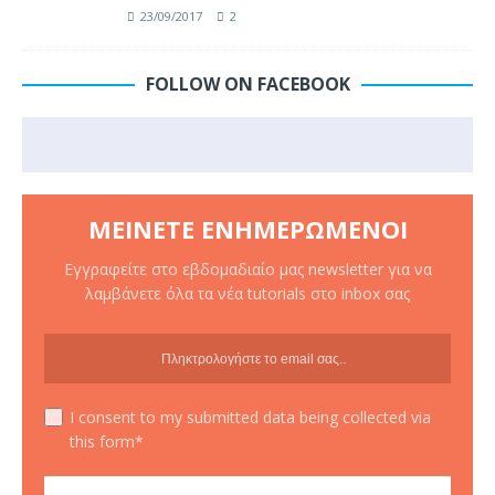
23/09/2017
2
FOLLOW ON FACEBOOK
ΜΕΊΝΕΤΕ ΕΝΗΜΕΡΩΜΈΝΟΙ
Εγγραφείτε στο εβδομαδιαίο μας newsletter για να
λαμβάνετε όλα τα νέα tutorials στο inbox σας
I consent to my submitted data being collected via
this form*