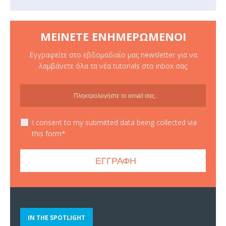
ΜΕΊΝΕΤΕ ΕΝΗΜΕΡΩΜΈΝΟΙ
Εγγραφείτε στο εβδομαδιαίο μας newsletter για να
λαμβάνετε όλα τα νέα tutorials στο inbox σας
I consent to my submitted data being collected via
this form*
IN THE SPOTLIGHT