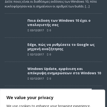
Δείτε ποιες είναι οι διαθέσιμες εκδόσεις των Windows 10, πότε
κυκλοφόρησαν και τι σημαίνουν οι αριθμοί των builds.
[…]
Ποια έκδοση των Windows 10 έχει ο
υπολογιστής σας
03/12/2017
0
Edge, πώς να ρυθμίσετε το Google ως
μηχανή αναζήτησης
02/12/2017
0
Windows Update, εμφάνιση και
απόκρυψη ενημερώσεων στα Windows 10
02/12/2017
0
Windows Update, απεγκατάσταση
We value your privacy
ενημερώσεων στα Windows 10
Συνεχίζοντας σε αυτό τον ιστότοπο
02/12/2017
0
αποδέχεστε την χρήση των cookies
We use cookies to enhance your browsing experience,