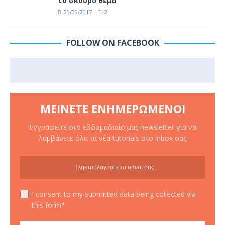
το σκούρο θέμα
23/09/2017
2
FOLLOW ON FACEBOOK
ΜΕΊΝΕΤΕ ΕΝΗΜΕΡΩΜΈΝΟΙ
Εγγραφείτε στο εβδομαδιαίο μας newsletter για να
λαμβάνετε όλα τα νέα tutorials στο inbox σας
I consent to my submitted data being collected via
this form*