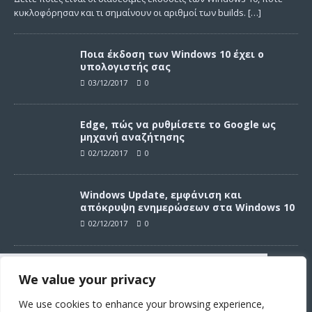
κυκλοφόρησαν και τι σημαίνουν οι αριθμοί των builds.
[…]
Ποια έκδοση των Windows 10 έχει ο
υπολογιστής σας
03/12/2017
0
Edge, πώς να ρυθμίσετε το Google ως
μηχανή αναζήτησης
02/12/2017
0
Windows Update, εμφάνιση και
απόκρυψη ενημερώσεων στα Windows 10
02/12/2017
0
Windows Update, απεγκατάσταση
We value your privacy
ενημερώσεων στα Windows 10
Συνεχίζοντας σε αυτό τον ιστότοπο
02/12/2017
0
αποδέχεστε την χρήση των cookies
We use cookies to enhance your browsing experience,