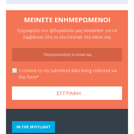
ΜΕΊΝΕΤΕ ΕΝΗΜΕΡΩΜΈΝΟΙ
Εγγραφείτε στο εβδομαδιαίο μας newsletter για να
λαμβάνετε όλα τα νέα tutorials στο inbox σας
I consent to my submitted data being collected via
this form*
IN THE SPOTLIGHT