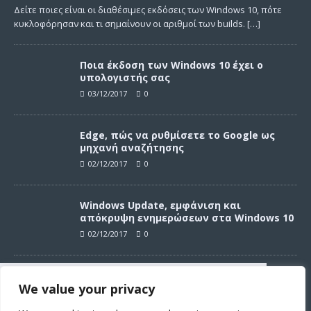
Δείτε ποιες είναι οι διαθέσιμες εκδόσεις των Windows 10, πότε
κυκλοφόρησαν και τι σημαίνουν οι αριθμοί των builds.
[…]
Ποια έκδοση των Windows 10 έχει ο
υπολογιστής σας
03/12/2017
0
Edge, πώς να ρυθμίσετε το Google ως
μηχανή αναζήτησης
02/12/2017
0
Windows Update, εμφάνιση και
απόκρυψη ενημερώσεων στα Windows 10
02/12/2017
0
Windows Update, απεγκατάσταση
We value your privacy
ενημερώσεων στα Windows 10
Συνεχίζοντας σε αυτό τον ιστότοπο
02/12/2017
0
αποδέχεστε την χρήση των cookies