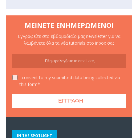
ΜΕΊΝΕΤΕ ΕΝΗΜΕΡΩΜΈΝΟΙ
Εγγραφείτε στο εβδομαδιαίο μας newsletter για να
λαμβάνετε όλα τα νέα tutorials στο inbox σας
I consent to my submitted data being collected via
this form*
IN THE SPOTLIGHT