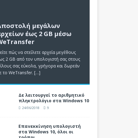
Αποστολή μεγάλων
αρχείων έως 2 GB μέσω
WeTransfer
είτε πώς να στείλετε αρχεία μεγέθους
ως 2 GB από τον υπολογιστή σας στους
ίλους σας εύκολα, γρήγορα και δωρεάν
ε το WeTransfer.
[…]
Δε λειτουργεί το αριθμητικό
πληκτρολόγιο στα Windows 10
24/06/2018
9
Επανεκκίνηση υπολογιστή
στα Windows 10, όλοι οι
τρόποι