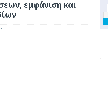
σεων, εμφάνιση και
δίων
ws
0