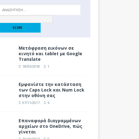
Μετάφραση εικόνων σε
κινητό και tablet με Google
Translate
18/03/2018
1
Eμφανίστε την κατάσταση
των Caps Lock και Num Lock
στην οθόνη σας
07/11/2017
6
Επαναφορά διαγραμμένων
αρχείων στο OneDrive, πώς
γίνεται
10/10/2017
0