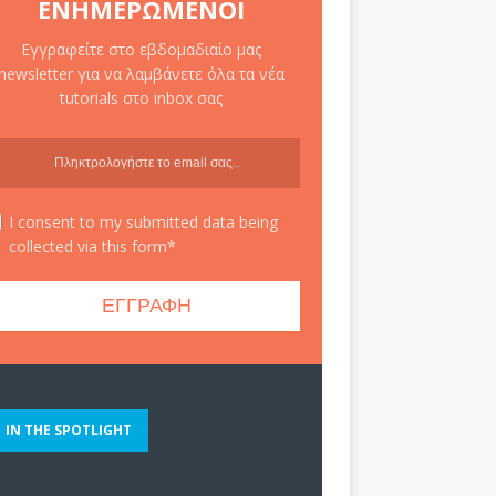
ΕΝΗΜΕΡΩΜΈΝΟΙ
Εγγραφείτε στο εβδομαδιαίο μας
newsletter για να λαμβάνετε όλα τα νέα
tutorials στο inbox σας
I consent to my submitted data being
collected via this form*
IN THE SPOTLIGHT