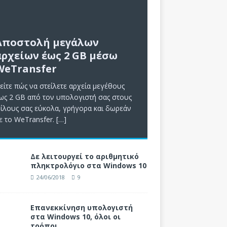
Αποστολή μεγάλων
αρχείων έως 2 GB μέσω
WeTransfer
είτε πώς να στείλετε αρχεία μεγέθους
ως 2 GB από τον υπολογιστή σας στους
ίλους σας εύκολα, γρήγορα και δωρεάν
ε το WeTransfer.
[…]
Δε λειτουργεί το αριθμητικό
πληκτρολόγιο στα Windows 10
24/06/2018
9
Επανεκκίνηση υπολογιστή
στα Windows 10, όλοι οι
τρόποι