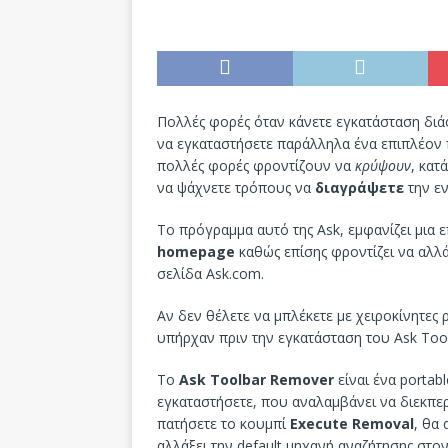
Πολλές φορές όταν κάνετε εγκατάσταση δι
να εγκαταστήσετε παράλληλα ένα επιπλέον
πολλές φορές φροντίζουν να
κρύψουν
, κατ
να ψάχνετε τρόπους να
διαγράψετε
την ε
Το πρόγραμμα αυτό της Ask, εμφανίζει μια 
homepage
καθώς επίσης φροντίζει να αλλά
σελίδα Ask.com.
Αν δεν θέλετε να μπλέκετε με χειροκίνητες 
υπήρχαν πριν την εγκατάσταση του Ask Tool
To
Ask Toolbar Remover
είναι ένα portab
εγκαταστήσετε, που αναλαμβάνει να διεκπε
πατήσετε το κουμπί
Execute Removal
, θα
αλλάξει την default μηχανή αναζήτησης στον 