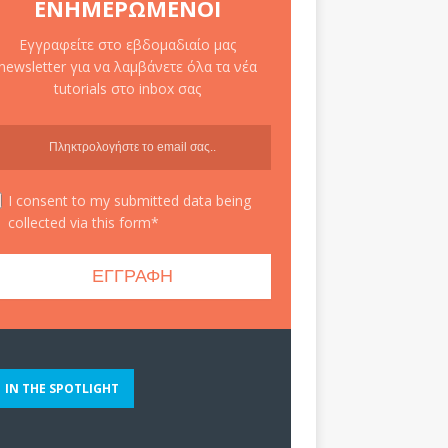
ΕΝΗΜΕΡΩΜΈΝΟΙ
Εγγραφείτε στο εβδομαδιαίο μας
newsletter για να λαμβάνετε όλα τα νέα
tutorials στο inbox σας
I consent to my submitted data being
collected via this form*
IN THE SPOTLIGHT