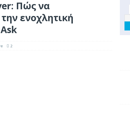
er: Πώς να
την ενοχλητική
 Ask
re
2