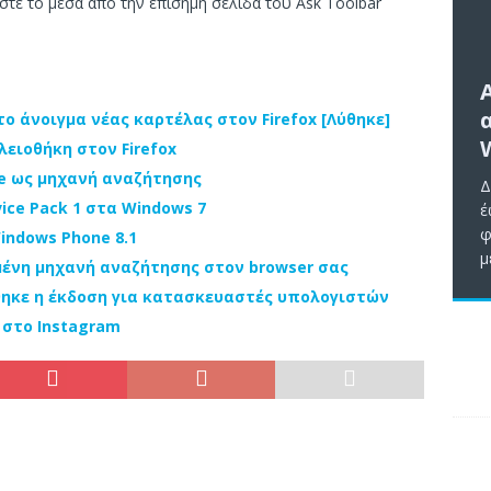
στε το μέσα από την επίσημη σελίδα του Ask Toolbar
το άνοιγμα νέας καρτέλας στον Firefox [Λύθηκε]
ειοθήκη στον Firefox
le ως μηχανή αναζήτησης
Δ
ice Pack 1 στα Windows 7
έ
φ
indows Phone 8.1
μ
μένη μηχανή αναζήτησης στον browser σας
ώθηκε η έκδοση για κατασκευαστές υπολογιστών
 στο Instagram