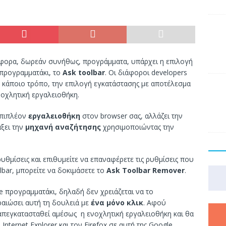
άφορα, δωρεάν συνήθως, προγράμματα, υπάρχει η επιλογή
 προγραμματάκι, το
Ask toolbar
. Οι διάφοροι developers
ά κάποιο τρόπο, την επιλογή εγκατάστασης με αποτέλεσμα
νοχλητική εργαλειοθήκη.
επιπλέον
εργαλειοθήκη
στον browser σας, αλλάζει την
ξει την
μηχανή αναζήτησης
χρησιμοποιώντας την
ρυθμίσεις και επιθυμείτε να επαναφέρετε τις ρυθμίσεις που
bar, μπορείτε να δοκιμάσετε το
Ask Toolbar Remover
.
le προγραμματάκι, δηλαδή δεν χρειάζεται να το
ραιώσει αυτή τη δουλειά με
ένα μόνο κλικ
. Αφού
 απεγκατασταθεί αμέσως η ενοχλητική εργαλειοθήκη και θα
Internet Explorer και τον Firefox σε αυτή της Google.