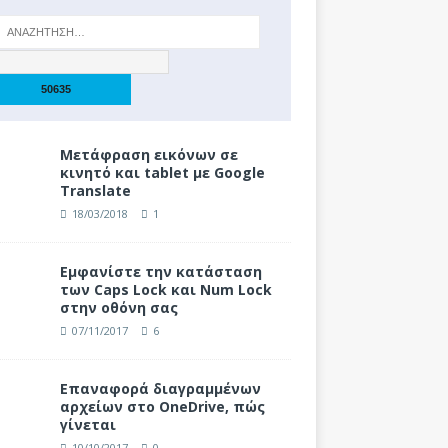
Μετάφραση εικόνων σε
κινητό και tablet με Google
Translate
18/03/2018
1
Eμφανίστε την κατάσταση
των Caps Lock και Num Lock
στην οθόνη σας
07/11/2017
6
Επαναφορά διαγραμμένων
αρχείων στο OneDrive, πώς
γίνεται
10/10/2017
0