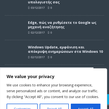
υπολογιστής σας
03/12/2017
0
Edge, πώς να ρυθμίσετε το Google ως
μηχανή αναζήτησης
02/12/2017
0
Windows Update, εμφάνιση και
απόκρυψη ενημερώσεων στα Windows 10
02/12/2017
0
Windows Update, απεγκατάσταση
We value your privacy
ενημερώσεων στα Windows 10
Συνεχίζοντας σε αυτό τον ιστότοπο
02/12/2017
0
αποδέχεστε την χρήση των cookies
We use cookies to enhance your browsing experience,
σύμφωνα με τους όρους χρήσης.
serve personalized ads or content, and analyze our traffic.
Όροι χρήσης
By clicking "Accept All", you consent to our use of cookies.
Customize
Reject All
Accept All