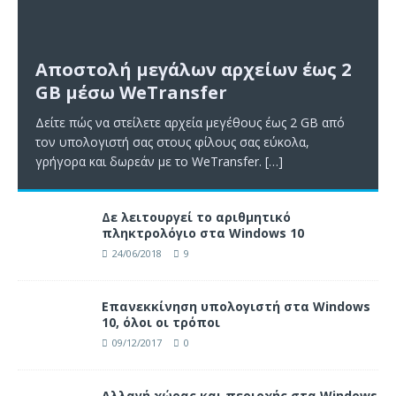
Αποστολή μεγάλων αρχείων έως 2
GB μέσω WeTransfer
Δείτε πώς να στείλετε αρχεία μεγέθους έως 2 GB από
τον υπολογιστή σας στους φίλους σας εύκολα,
γρήγορα και δωρεάν με το WeTransfer.
[…]
Δε λειτουργεί το αριθμητικό
πληκτρολόγιο στα Windows 10
24/06/2018
9
Επανεκκίνηση υπολογιστή στα Windows
10, όλοι οι τρόποι
09/12/2017
0
Αλλαγή χώρας και περιοχής στα Windows