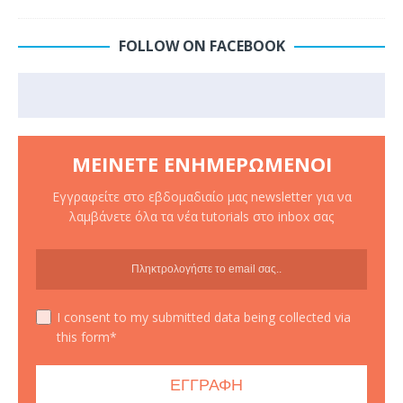
FOLLOW ON FACEBOOK
ΜΕΊΝΕΤΕ ΕΝΗΜΕΡΩΜΈΝΟΙ
Εγγραφείτε στο εβδομαδιαίο μας newsletter για να
λαμβάνετε όλα τα νέα tutorials στο inbox σας
I consent to my submitted data being collected via
this form*