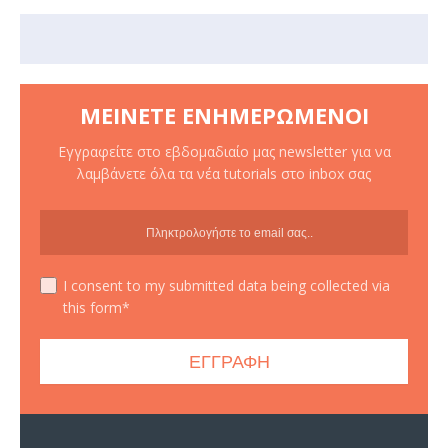
ΜΕΊΝΕΤΕ ΕΝΗΜΕΡΩΜΈΝΟΙ
Εγγραφείτε στο εβδομαδιαίο μας newsletter για να
λαμβάνετε όλα τα νέα tutorials στο inbox σας
I consent to my submitted data being collected via
this form*