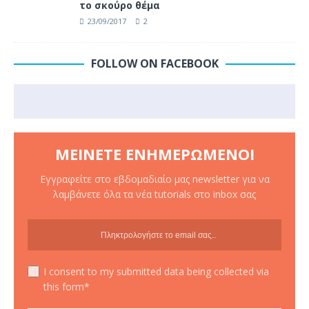
το σκούρο θέμα
23/09/2017
2
FOLLOW ON FACEBOOK
ΜΕΊΝΕΤΕ ΕΝΗΜΕΡΩΜΈΝΟΙ
Εγγραφείτε στο εβδομαδιαίο μας newsletter για να
λαμβάνετε όλα τα νέα tutorials στο inbox σας
I consent to my submitted data being collected via
this form*