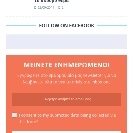
το σκούρο θέμα
23/09/2017
2
FOLLOW ON FACEBOOK
ΜΕΊΝΕΤΕ ΕΝΗΜΕΡΩΜΈΝΟΙ
Εγγραφείτε στο εβδομαδιαίο μας newsletter για να
λαμβάνετε όλα τα νέα tutorials στο inbox σας
I consent to my submitted data being collected via
this form*