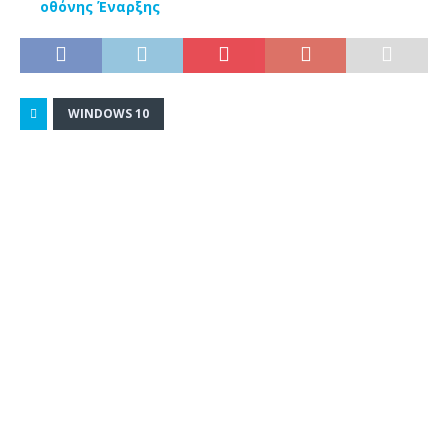
οθόνης Έναρξης
WINDOWS 10