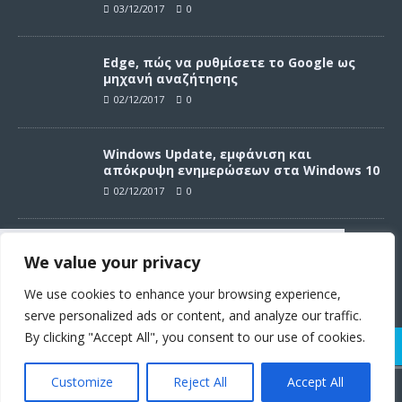
03/12/2017
0
Edge, πώς να ρυθμίσετε το Google ως
μηχανή αναζήτησης
02/12/2017
0
Windows Update, εμφάνιση και
απόκρυψη ενημερώσεων στα Windows 10
02/12/2017
0
Windows Update, απεγκατάσταση
We value your privacy
ενημερώσεων στα Windows 10
Συνεχίζοντας σε αυτό τον ιστότοπο
02/12/2017
0
αποδέχεστε την χρήση των cookies
We use cookies to enhance your browsing experience,
σύμφωνα με τους όρους χρήσης.
serve personalized ads or content, and analyze our traffic.
Όροι χρήσης
By clicking "Accept All", you consent to our use of cookies.
Customize
Reject All
Accept All
© 2011 - 2017 | Techster.gr | Με την υποστήριξη των
WordPress.org
Συμφωνώ