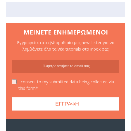
ΜΕΊΝΕΤΕ ΕΝΗΜΕΡΩΜΈΝΟΙ
Εγγραφείτε στο εβδομαδιαίο μας newsletter για να
λαμβάνετε όλα τα νέα tutorials στο inbox σας
I consent to my submitted data being collected via
this form*