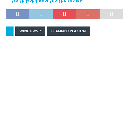
για γρήγορη πλοήγηση με τον IE9
WINDOWS 7
ΓΡΑΜΜΉ ΕΡΓΑΣΙΏΝ