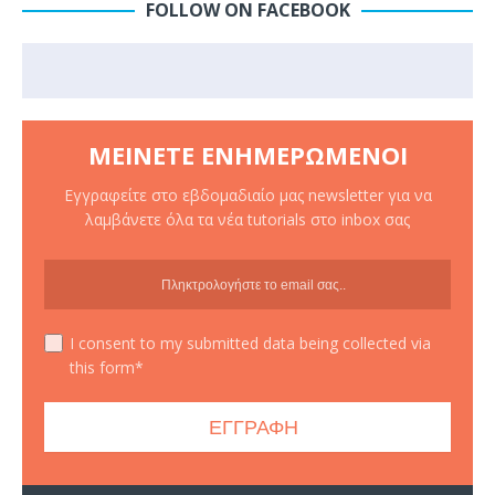
FOLLOW ON FACEBOOK
ΜΕΊΝΕΤΕ ΕΝΗΜΕΡΩΜΈΝΟΙ
Εγγραφείτε στο εβδομαδιαίο μας newsletter για να
λαμβάνετε όλα τα νέα tutorials στο inbox σας
I consent to my submitted data being collected via
this form*