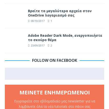
Βρείτε τα μεγαλύτερα αρχεία στον
OneDrive λογαριασμό σας
08/10/2017
1
Adobe Reader Dark Mode, ενεργοποιήστε
το σκούρο θέμα
23/09/2017
2
FOLLOW ON FACEBOOK
ΜΕΊΝΕΤΕ ΕΝΗΜΕΡΩΜΈΝΟΙ
Εγγραφείτε στο εβδομαδιαίο μας newsletter για να
λαμβάνετε όλα τα νέα tutorials στο inbox σας