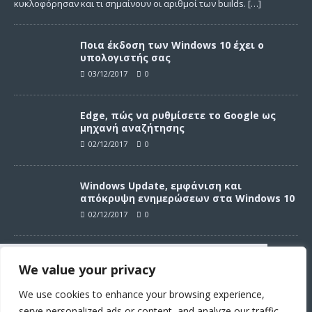
κυκλοφόρησαν και τι σημαίνουν οι αριθμοί των builds.
[…]
Ποια έκδοση των Windows 10 έχει ο
υπολογιστής σας
03/12/2017
0
Edge, πώς να ρυθμίσετε το Google ως
μηχανή αναζήτησης
02/12/2017
0
Windows Update, εμφάνιση και
απόκρυψη ενημερώσεων στα Windows 10
02/12/2017
0
Windows Update, απεγκατάσταση
We value your privacy
ενημερώσεων στα Windows 10
Συνεχίζοντας σε αυτό τον ιστότοπο
02/12/2017
0
αποδέχεστε την χρήση των cookies
We use cookies to enhance your browsing experience,
σύμφωνα με τους όρους χρήσης.
serve personalized ads or content, and analyze our traffic.