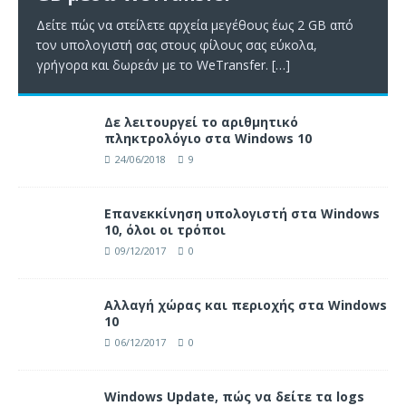
Δείτε πώς να στείλετε αρχεία μεγέθους έως 2 GB από
τον υπολογιστή σας στους φίλους σας εύκολα,
γρήγορα και δωρεάν με το WeTransfer.
[…]
Δε λειτουργεί το αριθμητικό
πληκτρολόγιο στα Windows 10
24/06/2018
9
Επανεκκίνηση υπολογιστή στα Windows
10, όλοι οι τρόποι
09/12/2017
0
Αλλαγή χώρας και περιοχής στα Windows
10
06/12/2017
0
Windows Update, πώς να δείτε τα logs