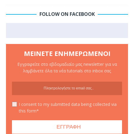
FOLLOW ON FACEBOOK
ΜΕΊΝΕΤΕ ΕΝΗΜΕΡΩΜΈΝΟΙ
Εγγραφείτε στο εβδομαδιαίο μας newsletter για να
λαμβάνετε όλα τα νέα tutorials στο inbox σας
I consent to my submitted data being collected via
this form*