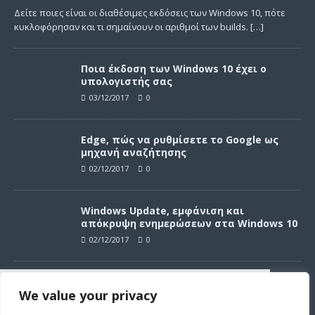
Δείτε ποιες είναι οι διαθέσιμες εκδόσεις των Windows 10, πότε
κυκλοφόρησαν και τι σημαίνουν οι αριθμοί των builds.
[…]
Ποια έκδοση των Windows 10 έχει ο
υπολογιστής σας
03/12/2017
0
Edge, πώς να ρυθμίσετε το Google ως
μηχανή αναζήτησης
02/12/2017
0
Windows Update, εμφάνιση και
απόκρυψη ενημερώσεων στα Windows 10
02/12/2017
0
Windows Update, απεγκατάσταση
We value your privacy
ενημερώσεων στα Windows 10
Συνεχίζοντας σε αυτό τον ιστότοπο
02/12/2017
0