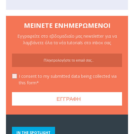
ΜΕΊΝΕΤΕ ΕΝΗΜΕΡΩΜΈΝΟΙ
Εγγραφείτε στο εβδομαδιαίο μας newsletter για να
λαμβάνετε όλα τα νέα tutorials στο inbox σας
I consent to my submitted data being collected via
this form*
IN THE SPOTLIGHT