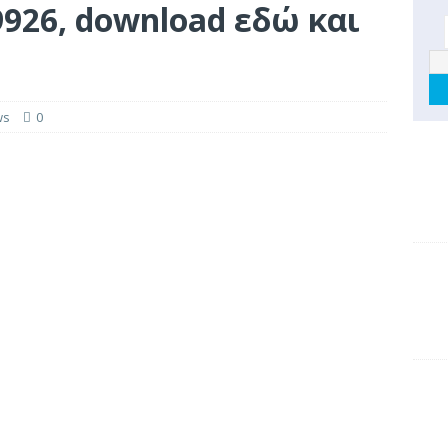
9926, download εδώ και
ws
0