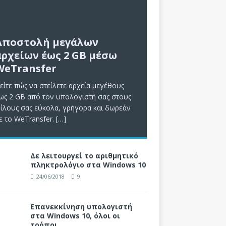
Αποστολή μεγάλων
αρχείων έως 2 GB μέσω
WeTransfer
είτε πώς να στείλετε αρχεία μεγέθους
ως 2 GB από τον υπολογιστή σας στους
ίλους σας εύκολα, γρήγορα και δωρεάν
ε το WeTransfer.
[…]
Δε λειτουργεί το αριθμητικό
πληκτρολόγιο στα Windows 10
24/06/2018
9
Επανεκκίνηση υπολογιστή
στα Windows 10, όλοι οι
τρόποι