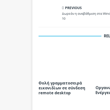
PREVIOUS
Δωρεάν η αναβάθμιση στα Win
10
RE
Θολή γραμματοσειρά
Οργανώ
εικονιδίων σε σύνδεση
Ενέργε
remote desktop