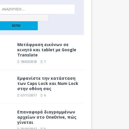
Μετάφραση εικόνων σε
κινητό και tablet με Google
Translate
18/03/2018
1
Eμφανίστε την κατάσταση
των Caps Lock και Num Lock
στην οθόνη σας
07/11/2017
6
Επαναφορά διαγραμμένων
αρχείων στο OneDrive, πώς
γίνεται
10/10/2017
0