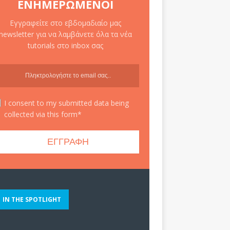
ΕΝΗΜΕΡΩΜΈΝΟΙ
Εγγραφείτε στο εβδομαδιαίο μας
newsletter για να λαμβάνετε όλα τα νέα
tutorials στο inbox σας
I consent to my submitted data being
collected via this form*
IN THE SPOTLIGHT