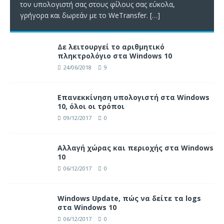
τον υπολογιστή σας στους φίλους σας εύκολα,
γρήγορα και δωρεάν με το WeTransfer.
[…]
Δε λειτουργεί το αριθμητικό
πληκτρολόγιο στα Windows 10
24/06/2018
9
Επανεκκίνηση υπολογιστή στα Windows
10, όλοι οι τρόποι
09/12/2017
0
Αλλαγή χώρας και περιοχής στα Windows
10
06/12/2017
0
Windows Update, πώς να δείτε τα logs
στα Windows 10
06/12/2017
0