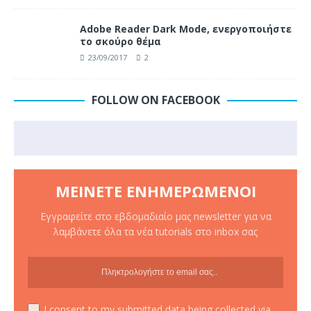
Adobe Reader Dark Mode, ενεργοποιήστε
το σκούρο θέμα
23/09/2017
2
FOLLOW ON FACEBOOK
ΜΕΊΝΕΤΕ ΕΝΗΜΕΡΩΜΈΝΟΙ
Εγγραφείτε στο εβδομαδιαίο μας newsletter για να
λαμβάνετε όλα τα νέα tutorials στο inbox σας
I consent to my submitted data being collected via